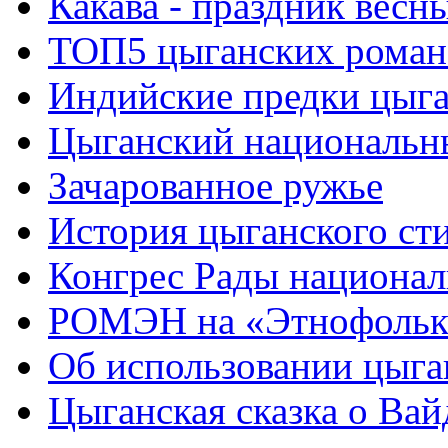
Какава - праздник весн
ТОП5 цыганских роман
Индийские предки цыг
Цыганский национальн
Зачарованное ружье
История цыганского ст
Конгрес Рады национа
РОМЭН на «Этнофольк
Об использовании цыган
Цыганская сказка о Вай