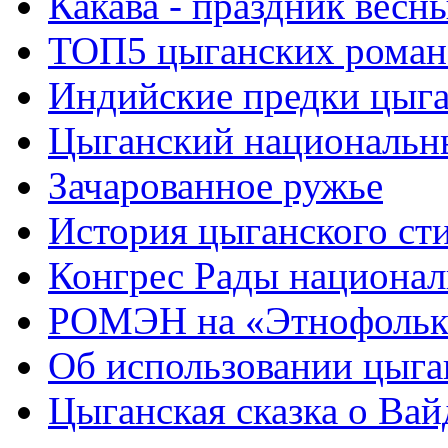
Какава - праздник весн
ТОП5 цыганских роман
Индийские предки цыг
Цыганский национальн
Зачарованное ружье
История цыганского ст
Конгрес Рады национа
РОМЭН на «Этнофольк
Об использовании цыган
Цыганская сказка о Вай